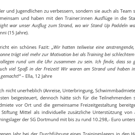
nder und Jugendlichen zu verbessern, sondern sie auch als Tea
t gemeinsam und haben mit den Trainer:innen Ausflüge in die
light war unser Ausflug zum Strand, wo wir Stand Up Paddeln wa
nni (15 Jahre).
richt ein schönes Fazit:
„Wir hatten teilweise eine anstrengende
Sonne trägt viel mehr zur Motivation bei als Training bei schlechte
llegen rund um die Uhr zusammen zu sein. Ich finde, dass so ge
auch viel Spaß in der Freizeit! Wir waren am Strand und haben
 gemacht!“
– Ella, 12 Jahre
ich nicht unerheblich (Anreise, Unterbringung, Schwimmbadmiete,.
ten beigesteuert, dennoch hätte sich für die Teilnehmenden s
dmiete vor Ort und die gemeinsame Freizeitgestaltung bereitge
tiftung Mittel als individuelle zusätzliche Unterstützung 
iningslager der SG Dortmund mit bis zu rund 10.298,- Euro unters
enen Jahr bei der Durchführung eines Trainingslagers in den He