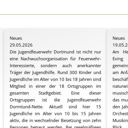
Neues
Neues
29.05.2026
19.05.
Die Jugendfeuerwehr Dortmund ist nicht nur
Am Hei
eine Nachwuchsorganisation für Feuerwehr-
Eving 
Interessierte, sondern auch anerkannter
gemeins
Träger der Jugendhilfe. Rund 300 Kinder und
am Anfa
Jugendliche im Alter von 10 bis 18 Jahren sind
besch
Mitglied in einer der 18 Ortsgruppen im
naturwi
gesamten Stadtgebiet. Eine dieser
musisc
Ortsgruppen ist die Jugendfeuerwehr
das mus
Dormtund-Nette. Aktuell sind hier 15
den Ja
Jugendliche im Alter von 10 bis 15 Jahren
Orches
aktiv, die in wechselnder Besetzung von zehn
Musikin
Personen betreut werden. Bei regelmäßigen
Blick