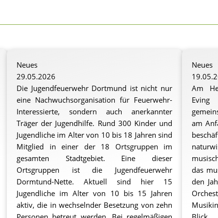
s
Neues
Neues
29.05.2026
19.05.
Die Jugendfeuerwehr Dortmund ist nicht nur
Am Hei
eine Nachwuchsorganisation für Feuerwehr-
Eving 
Interessierte, sondern auch anerkannter
gemeins
Träger der Jugendhilfe. Rund 300 Kinder und
am Anfa
Jugendliche im Alter von 10 bis 18 Jahren sind
besch
Mitglied in einer der 18 Ortsgruppen im
naturwi
gesamten Stadtgebiet. Eine dieser
musisc
Ortsgruppen ist die Jugendfeuerwehr
das mus
Dormtund-Nette. Aktuell sind hier 15
den Ja
Jugendliche im Alter von 10 bis 15 Jahren
Orches
aktiv, die in wechselnder Besetzung von zehn
Musikin
Personen betreut werden. Bei regelmäßigen
Blick