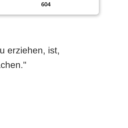
604
 erziehen, ist,
achen."