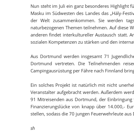
Nun steht im Juli ein ganz besonderes Highlight 
Masku im Südwesten des Landes das „Häly-Festival
der Welt zusammenkommen. Sie werden tagsüb
naturbezogenen Themen teilnehmen. Auf diese We
anderen findet interkultureller Austausch statt
sozialen Kompetenzen zu stärken und den internat
Aus Dortmund werden insgesamt 71 Jugendliche
Dortmund vertreten. Die Teilnehmenden reis
Campingausrüstung per Fähre nach Finnland brin
Ein solches Projekt ist natürlich mit nicht une
Veranstalter aufgebracht werden. Außerdem werden
91 Mitreisenden aus Dortmund, der Einbringung 
Finanzierungslücke von knapp über 14.000,- Eur
stellen, sodass die 70 jungen Feuerwehrleute aus
sh