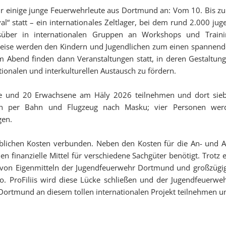
für einige junge Feuerwehrleute aus Dortmund an: Vom 10. Bis zu
“ statt – ein internationales Zeltlager, bei dem rund 2.000 ju
er in internationalen Gruppen an Workshops und Trainin
ise werden den Kindern und Jugendlichen zum einen spannende 
. Am Abend finden dann Veranstaltungen statt, in deren Gestalt
ionalen und interkulturellen Austausch zu fördern.
 und 20 Erwachsene am Häly 2026 teilnehmen und dort sieb
en per Bahn und Flugzeug nach Masku; vier Personen werde
gen.
rheblichen Kosten verbunden. Neben den Kosten für die An- und A
 finanzielle Mittel für verschiedene Sachgüter benötigt. Trotz e
von Eigenmitteln der Jugendfeuerwehr Dortmund und großzügig
o. ProFiliis wird diese Lücke schließen und der Jugendfeuerwe
 Dortmund an diesem tollen internationalen Projekt teilnehmen u