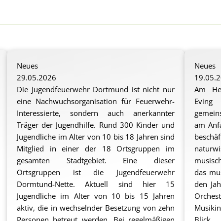
Neues
Neues
29.05.2026
19.05.
Die Jugendfeuerwehr Dortmund ist nicht nur
Am Hei
eine Nachwuchsorganisation für Feuerwehr-
Eving 
Interessierte, sondern auch anerkannter
gemeins
Träger der Jugendhilfe. Rund 300 Kinder und
am Anfa
Jugendliche im Alter von 10 bis 18 Jahren sind
besch
Mitglied in einer der 18 Ortsgruppen im
naturwi
gesamten Stadtgebiet. Eine dieser
musisc
Ortsgruppen ist die Jugendfeuerwehr
das mus
Dormtund-Nette. Aktuell sind hier 15
den Ja
Jugendliche im Alter von 10 bis 15 Jahren
Orches
aktiv, die in wechselnder Besetzung von zehn
Musikin
Personen betreut werden. Bei regelmäßigen
Blick