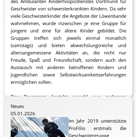
des Ambulanten Kinderhospizdienstes Dortmund für
Ausflüge, die mit der Gruppe unternommen werden
Geschwister von schwersterkrankten Kindern. Da sehr
sollen, beispielsweise eine Stadionführung im Signal
viele Geschwisterkinder die Angebote der Löwenbande
Iduna Park oder ein Besuch im Kletterwald.
wahrnehmen, wurde inzwischen je eine Gruppe für
jüngere und eine für ältere Kinder gebildet. Die
sf
Gruppen treffen sich jeweils einmal monatlich
(samstags) und bieten abwechslungsreiche und
altersangemessene Aktivitäten an, die nicht nur
Freude, Spaß und Freundschaft, sondern auch den
Austausch mit anderen betroffenen Kindern und
Jugendlichen sowie Selbstwirksamkeitserfahrungen
ermöglichen sollen.
Das Programm besteht sowohl aus mehreren
Exkursionen, die einen (erlebnis-)pädagogischen
Neues
Charakter bieten, als auch aus solchen, die einfach
05.01.2026
vom Alltag ablenken, aus Erlebnissen, die Spaß und
Im Jahr 2019 unterstützte
Freude bereiten und aus solchen, die sich die Kinder
ProFiliis erstmals die
und Jugendlichen schlicht gewünscht haben. Doch
Geschwistergruppe