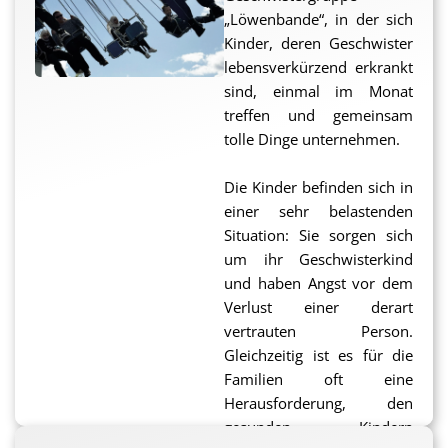
neben den Erlebnissen und kleinen und großen
„Löwenbande“, in der sich
Abenteuern und neuen Erfahrungen, bleibt auch
Kinder, deren Geschwister
immer Zeit zum Ausruhen und Runterkommen, zum
lebensverkürzend erkrankt
Reden und Gedanken freien Lauf lassen.
sind, einmal im Monat
(in Teilen wörtlich übernommen von der Homepage des
treffen und gemeinsam
Ambulanten Kinderhospizdienstes Dortmund)
tolle Dinge unternehmen.
Das Programm der Löwenbande für 2023 ist bereits
Die Kinder befinden sich in
fertig gestellt und verspricht viele spannende
einer sehr belastenden
Aktivitäten. Es kann weiter unten auch in höherer
Situation: Sie sorgen sich
Auflösung heruntergeladen werden.
um ihr Geschwisterkind
und haben Angst vor dem
Verlust einer derart
vertrauten Person.
Gleichzeitig ist es für die
Familien oft eine
Herausforderung, den
gesunden Kindern