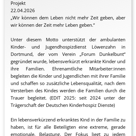
genügend Aufmerksamkeit
Projekt
zu geben und ihnen zu
22.04.2026
versichern, dass auch ihre
„Wir können dem Leben nicht mehr Zeit geben, aber
Belange wichtig sind.
wir können der Zeit mehr Leben geben.“
Bei Interesse finden sich weitere Informationen und
Ansprechpartner auf der Seite des Ambulanten
In den Geschwistergruppen
Unter diesem Motto unterstützt der ambulanten
Kinderhospizdienstes Dortmund:
sind alle Kinder in einer
Kinder- und Jugendhospizdienst Löwenzahn in
https://ambulanter-kinderhospizdienst-
vergleichbaren Situation.
Dortmund,
der vom Verein „Forum Dunkelbunt“
dortmund.de/geschwistergruppe-loewenbande/
Sie können ihre Gedanken
gegründet wurde,
lebensverkürzt erkrankte Kinder und
und Ängste miteinander
ihre Familien. Ehrenamtliche Mitarbeiter:innen
ts
teilen und wissen, dass ihr
begleiten die Kinder und Jugendlichen mit ihrer Familie
Gegenüber sie versteht.
und schaffen so zusätzliche Lebensqualität, nach dem
Und gleichzeitig ist in der
Versterben des Kindes werden die Familien durch die
„Löwenbande“ auch
Trauer begleitet. (EDIT 2025: seit 2024 unter der
einfach gute Laune und
Trägerschaft der Deutschen Kinderhospiz Dienste)
Unbekümmertheit erlaubt;
ein paar Stunden fernab
Ein lebensverkürzend erkranktes Kind in der Familie zu
der Sorgen zu Hause.
haben, ist für alle Beteiligten eine extreme, gerade
emotionale, Belastung. Der Fokus liegt zu jedem