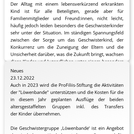
Der Alltag mit einem lebensverkürzend erkrankten
Kind ist für alle Beteiligten, gerade aber für
Familienmitglieder und Freund:innen, nicht leicht,
häufig jedoch leiden besonders die Geschwisterkinder
sehr unter der Situation. Im ständigen Spannungsfeld
zwischen der Sorge um das Geschwisterkind, der
Konkurrenz um die Zuneigung der Eltern und die
Unsicherheit darüber, was die Zukunft bringt, wachsen
diese Kinder und Jugendlichen unter einem besonders
schweren Druck auf.
Neues
23.12.2022
Durch das neue Angebot sollen sie in der
Auch in 2023 wird die ProFiliis-Stiftung die Aktivitäten
„Geschwistergruppe“ Zeit geboten bekommen, in der
der "Löwenbande" unterstützen und die Kosten für die
es ausschließlich um sie geht, wo sie Zuneigung und
in diesem Jahr geplanten Ausflüge der beiden
Aufmerksamkeit erfahren und in den Austausch mit
altersgestaffelten Gruppen inkl. des Transfers
gleichermaßen Betroffenen treten können.
der Kinder übernehmen.
ProFiliis unterstützt dieses wichtige Projekt gerne
Die Geschwistergruppe ‚Löwenbande‘ ist ein Angebot
durch die Übernahme der Kosten für verschiedene