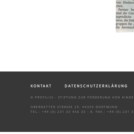
KONTAKT
DATENSCHUTZERKLÄRUNG
© PROFILIIS - STIFTUNG ZUR FÖRDERUNG VON KIN
OBERNETTER STRASSE 29, 44359 DORTMUND
TEL.: +49 (0) 231 33 456 33 - 8, FAX.: +49 (0) 231 