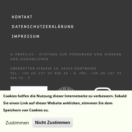
KONTAKT
DATENSCHUTZERKLÄRUNG
IMPRESSUM
© PROFILIIS - STIFTUNG ZUR FÖRDERUNG VON KINDERN
UND
JUGENDLICHEN
OBERNETTER STRASSE 29, 44359 DORTMUND
TEL.: +49 (0) 231 33 456 33 - 8, FAX.: +49 (0) 231 33
456 33 - 9
Cookies helfen die Nutzung dieser Internetseite zu verbessern. Sobald
Sie einen Link auf dieser Website anklicken, stimmen Sie dem
Weitere Informationen
ZUM KANAL
Speichern von Cookies zu.
Zustimmen
Nicht Zustimmen