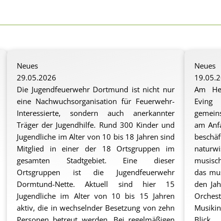
Neues
Neues
29.05.2026
19.05.
Die Jugendfeuerwehr Dortmund ist nicht nur
Am Hei
eine Nachwuchsorganisation für Feuerwehr-
Eving 
Interessierte, sondern auch anerkannter
gemeins
Träger der Jugendhilfe. Rund 300 Kinder und
am Anfa
Jugendliche im Alter von 10 bis 18 Jahren sind
besch
Mitglied in einer der 18 Ortsgruppen im
naturwi
gesamten Stadtgebiet. Eine dieser
musisc
Ortsgruppen ist die Jugendfeuerwehr
das mus
Dormtund-Nette. Aktuell sind hier 15
den Ja
Jugendliche im Alter von 10 bis 15 Jahren
Orches
aktiv, die in wechselnder Besetzung von zehn
Musikin
Personen betreut werden. Bei regelmäßigen
Blick