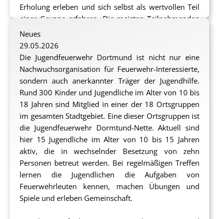
Erholung erleben und sich selbst als wertvollen Teil
einer Gruppe erfahren. Die meisten Teilnehmenden
waren noch nie am Meer oder haben überhaupt
Neues
schon einmal eine derartige Reise unternommen. Sie
29.05.2026
werden ganz neue Erfahrungen machen, die im
Die Jugendfeuerwehr Dortmund ist nicht nur eine
Idealfall nachhaltig zu ihrer Entwicklung beitragen
Nachwuchsorganisation für Feuerwehr-Interessierte,
können.
sondern auch anerkannter Träger der Jugendhilfe.
Rund 300 Kinder und Jugendliche im Alter von 10 bis
Zentrales Element des Projekts ist die aktive
18 Jahren sind Mitglied in einer der 18 Ortsgruppen
Beteiligung der Jugendlichen. Sie werden in die
im gesamten Stadtgebiet. Eine dieser Ortsgruppen ist
Planung und Gestaltung der Freizeit einbezogen,
die Jugendfeuerwehr Dormtund-Nette. Aktuell sind
entscheiden gemeinsam über Programmpunkte und
hier 15 Jugendliche im Alter von 10 bis 15 Jahren
übernehmen Verantwortung für das Miteinander in
aktiv, die in wechselnder Besetzung von zehn
der Gruppe. Dadurch erleben sie Selbstwirksamkeit
Personen betreut werden. Bei regelmäßigen Treffen
und erfahren, dass ihre Ideen und Meinungen von
lernen die Jugendlichen die Aufgaben von
ihren Mitmenschen angehört und wertgeschätzt
Feuerwehrleuten kennen, machen Übungen und
werden. Auf diese Weise erleben die Jugendlichen
Spiele und erleben Gemeinschaft.
eine Stärkung ihrer sozialen Kompetenzen, sie lernen
Konflikte konstruktiv zu lösen und erleben