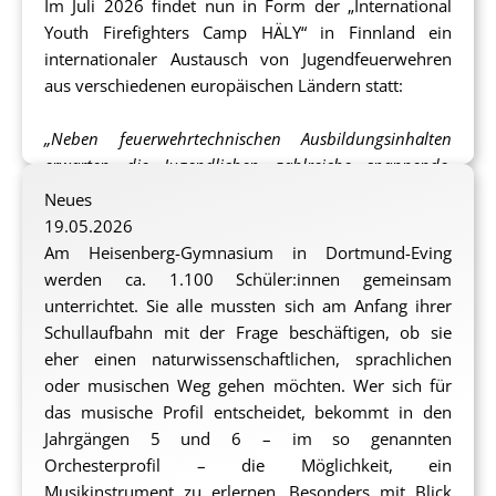
Im Juli 2026 findet nun in Form der „International
Gemeinschaft, gegenseitige Unterstützung und
Youth Firefighters Camp HÄLY“ in Finnland ein
Verlässlichkeit.
internationaler Austausch von Jugendfeuerwehren
aus verschiedenen europäischen Ländern statt:
Neben den Gruppenerfahrungen stehen Bewegung,
Naturerlebnisse und Zeit zur Erholung im
„Neben feuerwehrtechnischen Ausbildungsinhalten
Mittelpunkt. Gleichzeitig ermöglicht der Aufenthalt in
erwarten die Jugendlichen zahlreiche spannende,
einem anderen Land neue kulturelle Eindrücke und
sportliche und auch gemeinschaftliche Aktivitäten.
Neues
erweitert den Blick über das eigene Lebensumfeld
Außerdem erhalten die Jugendlichen die Möglichkeit,
19.05.2026
hinaus. Pädagogisch begleitete Reflexionsphasen
Finnland und seine Kultur kennenzulernen.“
(Auszug
Am Heisenberg-Gymnasium in Dortmund-Eving
unterstützen die Jugendlichen dabei, die Erlebnisse
aus dem Förderantrag)
werden ca. 1.100 Schüler:innen gemeinsam
und Erkenntnisse einzuordnen, ihre eigenen Stärken
unterrichtet. Sie alle mussten sich am Anfang ihrer
zu erkennen, Selbstvertrauen aufzubauen und neue
Auch elf Jugendliche aus Nette im Alter von 12 bis 15
Schullaufbahn mit der Frage beschäftigen, ob sie
Perspektiven für ihren weiteren Lebensweg zu
Jahren werden – gemeinsam mit weiteren jungen
eher einen naturwissenschaftlichen, sprachlichen
entwickeln.
Feuerwehrleuten aus Dortmund von anderen
oder musischen Weg gehen möchten. Wer sich für
Standorten – nach Finnland zu dieser spannenden
das musische Profil entscheidet, bekommt in den
Die Erfahrungen aus den vergangenen Projektjahren
Veranstaltung aufbrechen.
Jahrgängen 5 und 6 – im so genannten
zeigen, dass die Teilnehmenden gestärkt,
Orchesterprofil – die Möglichkeit, ein
selbstbewusster und motivierter in ihren Alltag
Jede Jugendfeuerwehr bekommt eine
Musikinstrument zu erlernen. Besonders mit Blick