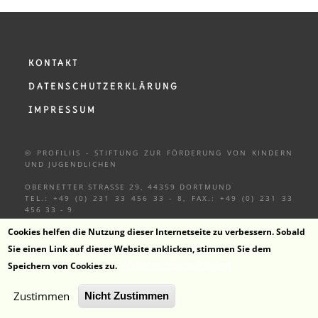
KONTAKT
DATENSCHUTZERKLÄRUNG
IMPRESSUM
© PROFILIIS - STIFTUNG ZUR FÖRDERUNG VON KINDERN
UND
JUGENDLICHEN
OBERNETTER STRASSE 29, 44359 DORTMUND
TEL.: +49 (0) 231 33 456 33 - 8, FAX.: +49 (0) 231 33
456 33 - 9
Cookies helfen die Nutzung dieser Internetseite zu verbessern. Sobald
Sie einen Link auf dieser Website anklicken, stimmen Sie dem
Weitere Informationen
Speichern von Cookies zu.
ZUM KANAL
Zustimmen
Nicht Zustimmen